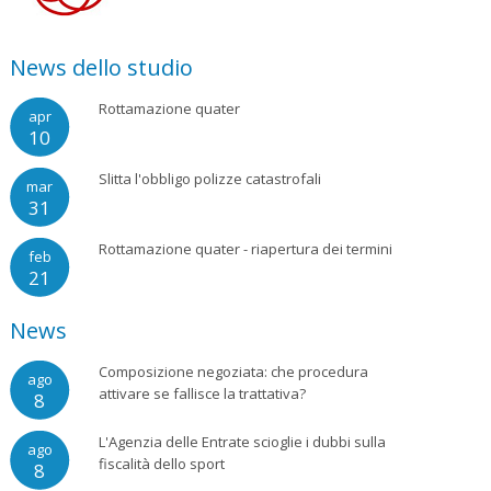
News dello studio
Rottamazione quater
apr
10
Slitta l'obbligo polizze catastrofali
mar
31
Rottamazione quater - riapertura dei termini
feb
21
News
Composizione negoziata: che procedura
ago
attivare se fallisce la trattativa?
8
L'Agenzia delle Entrate scioglie i dubbi sulla
ago
fiscalità dello sport
8