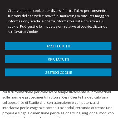
Ci serviamo dei cookie per diversi fini, tra l'altro per consentire
funzioni del sito web e attività di marketing mirate. Per maggiori
informazioni, riveda la nostra
informativa sulla privacy e sui
cookie.
Può gestire le impostazioni relative ai cookie, cliccando
su 'Gestisci Cookie'
ACCETTA TUTTI
Menu
RIFIUTA TUTTI
Lo Staff
Aprendo le porte dello Studio troverete un team esperto, qualificato e
GESTISCI COOKIE
preciso, sempre disponibile ad ascoltare e proteggere le esigenze del
Cliente. Cristina, Anna, Giulia, Tiziana, Beatrice, Rossella, Milena,
Giovanna, Emanuele, Alessia e Carmelo periodicamente frequentano
corsi di formazione per conoscere tempestivamente le informazioni
sulle norme e procedimenti in vigore. Ogni Cliente ha dedicata una
collaboratrice di Studio che, con attenzione e competenza, si
interfaccia per le esigenze contabili aziendali,cercando di creare una
propria e singola dimensione per relazionarsi nel miglior dei modi con