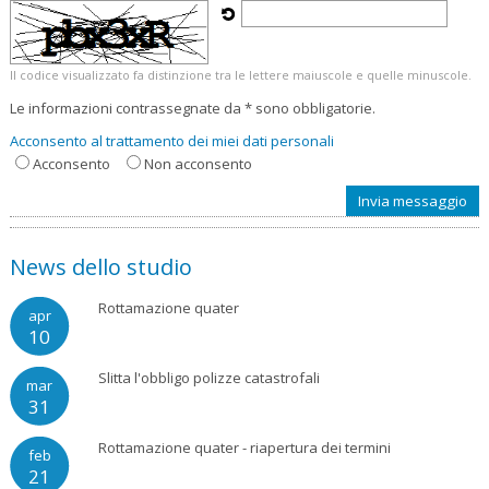
Il codice visualizzato fa distinzione tra le lettere maiuscole e quelle minuscole.
Le informazioni contrassegnate da * sono obbligatorie.
Acconsento al trattamento dei miei dati personali
Acconsento
Non acconsento
News dello studio
Rottamazione quater
apr
10
Slitta l'obbligo polizze catastrofali
mar
31
Rottamazione quater - riapertura dei termini
feb
21