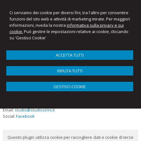
Ci serviamo dei cookie per diversi fini, tra l'altro per consentire
funzioni del sito web e attività di marketing mirate. Per maggiori
informazioni, riveda la nostra
informativa sulla privacy e sui
cookie.
Può gestire le impostazioni relative ai cookie, cliccando
su 'Gestisci Cookie'
ACCETTA TUTTI
Menu
RIFIUTA TUTTI
Contatti
Studio
Vittorio
Sirini
GESTISCI COOKIE
Piazza Guido Rossa 9
20010
Vittuone
,
Mi
Tel:
0290319222
Email:
studio@studiosirini.it
Social:
Facebook
Questo plugin utilizza cookie per raccogliere dati e cookie di terze