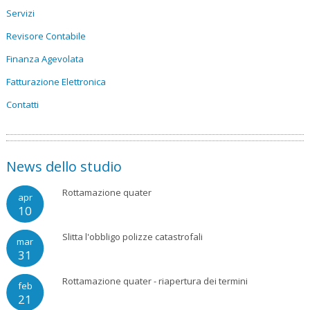
Servizi
Revisore Contabile
Finanza Agevolata
Fatturazione Elettronica
Contatti
News dello studio
Rottamazione quater
apr
10
Slitta l'obbligo polizze catastrofali
mar
31
Rottamazione quater - riapertura dei termini
feb
21