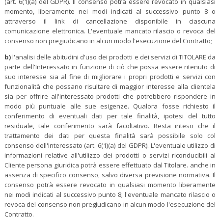
(art. 6(1)(a) del GDPR). Il consenso potrà essere revocato in qualsiasi
momento, liberamente nei modi indicati al successivo punto 8 o
attraverso il link di cancellazione disponibile in ciascuna
comunicazione elettronica. L'eventuale mancato rilascio o revoca del
consenso non pregiudicano in alcun modo l'esecuzione del Contratto;
b)
l'analisi delle abitudini d'uso dei prodotti e dei servizi di TITOLARE da
parte dell'Interessato in funzione di ciò che possa essere ritenuto di
suo interesse sia al fine di migliorare i propri prodotti e servizi con
funzionalità che possano risultare di maggior interesse alla clientela
sia per offrire all'interessato prodotti che potrebbero rispondere in
modo più puntuale alle sue esigenze. Qualora fosse richiesto il
conferimento di eventuali dati per tale finalità, ipotesi del tutto
residuale, tale conferimento sarà facoltativo. Resta inteso che il
trattamento dei dati per questa finalità sarà possibile solo col
consenso dell'interessato (art. 6(1)(a) del GDPR). L'eventuale utilizzo di
informazioni relative all'utilizzo dei prodotti o servizi riconducibili al
Cliente persona giuridica potrà essere effettuato dal Titolare. anche in
assenza di specifico consenso, salvo diversa previsione normativa. Il
consenso potrà essere revocato in qualsiasi momento liberamente
nei modi indicati al successivo punto 8; l'eventuale mancato rilascio o
revoca del consenso non pregiudicano in alcun modo l'esecuzione del
Contratto.