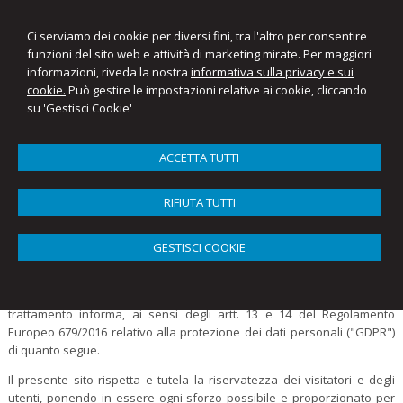
Ci serviamo dei cookie per diversi fini, tra l'altro per consentire
funzioni del sito web e attività di marketing mirate. Per maggiori
informazioni, riveda la nostra
informativa sulla privacy e sui
cookie.
Può gestire le impostazioni relative ai cookie, cliccando
su 'Gestisci Cookie'
ACCETTA TUTTI
Menu
RIFIUTA TUTTI
INFORMATIVA SUL TRATTAMENTO DEI DATI
PERSONALI (Regolamento Ue 679/2016,
GDPR)
GESTISCI COOKIE
Vittorio Sirini (nel seguito anche "Titolare"), con sede in Piazza Guido
Rossa 5 – 20131 Milano P.IVA 10526070155, in qualità di titolare del
trattamento informa, ai sensi degli artt. 13 e 14 del Regolamento
Europeo 679/2016 relativo alla protezione dei dati personali ("GDPR")
di quanto segue.
Il presente sito rispetta e tutela la riservatezza dei visitatori e degli
utenti, ponendo in essere ogni sforzo possibile e proporzionato per