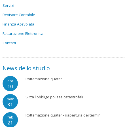
Servizi
Revisore Contabile
Finanza Agevolata
Fatturazione Elettronica
Contatti
News dello studio
Rottamazione quater
apr
10
Slitta l'obbligo polizze catastrofali
mar
31
Rottamazione quater - riapertura dei termini
feb
21