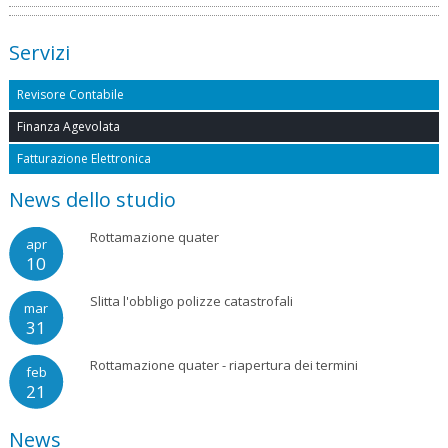
Servizi
Revisore Contabile
Finanza Agevolata
Fatturazione Elettronica
News dello studio
Rottamazione quater
apr
10
Slitta l'obbligo polizze catastrofali
mar
31
Rottamazione quater - riapertura dei termini
feb
21
News