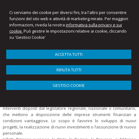
Ci serviamo dei cookie per diversi fini, tra l'altro per consentire
funzioni del sito web e attività di marketing mirate. Per maggiori
informazioni, riveda la nostra
informativa sulla privacy e sui
cookie.
Può gestire le impostazioni relative ai cookie, cliccando
su 'Gestisci Cookie'
ACCETTA TUTTI
Menu
RIFIUTA TUTTI
Finanza Agevolata
Cos’è la finanza agevolata?
GESTISCI COOKIE
Non esiste una definizione ufficiale e univoca.
Possiamo dire che ricadono nella finanza agevolata tutti quegli
interventi disposti dal legislatore regionale, nazionale o comunitario,
che mettono a disposizione delle imprese strumenti finanziari a
condizioni vantaggiose. Lo scopo è favorire lo sviluppo di nuovi
progetti, la realizzazione di nuovi investimenti o l’assunzione di nuovo
personale.