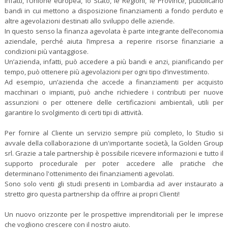
Infatti, l’Unione europea, lo Stato, le Regioni, le Province, pubblicano
bandi in cui mettono a disposizione finanziamenti a fondo perduto e
altre agevolazioni destinati allo sviluppo delle aziende.
In questo senso la finanza agevolata è parte integrante dell’economia
aziendale, perché aiuta l’impresa a reperire risorse finanziarie a
condizioni più vantaggiose.
Un’azienda, infatti, può accedere a più bandi e anzi, pianificando per
tempo, può ottenere più agevolazioni per ogni tipo d’investimento.
Ad esempio, un’azienda che accede a finanziamenti per acquisto
macchinari o impianti, può anche richiedere i contributi per nuove
assunzioni o per ottenere delle certificazioni ambientali, utili per
garantire lo svolgimento di certi tipi di attività.
Per fornire al Cliente un servizio sempre più completo, lo Studio si
avvale della collaborazione di un'importante società, la Golden Group
srl. Grazie a tale partnership è possibile ricevere informazioni e tutto il
supporto procedurale per poter accedere alle pratiche che
determinano l'ottenimento dei finanziamenti agevolati.
Sono solo venti gli studi presenti in Lombardia ad aver instaurato a
stretto giro questa partnership da offrire ai propri Clienti!
Un nuovo orizzonte per le prospettive imprenditoriali per le imprese
che vogliono crescere con il nostro aiuto.