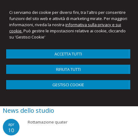
Ci serviamo dei cookie per diversi fini, tra l'altro per consentire
funzioni del sito web e attività di marketing mirate. Per maggiori
informazioni, riveda la nostra
informativa sulla privacy e sui
cookie.
Può gestire le impostazioni relative ai cookie, cliccando
su 'Gestisci Cookie'
ACCETTA TUTTI
Menu
RIFIUTA TUTTI
Newsletter
Compila il form per iscriverti alla nostra newsletter
GESTISCI COOKIE
News dello studio
Rottamazione quater
apr
10