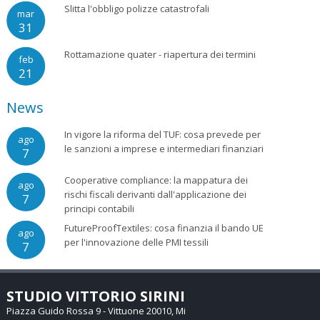
Slitta l'obbligo polizze catastrofali
mar
31
Rottamazione quater - riapertura dei termini
feb
21
News
In vigore la riforma del TUF: cosa prevede per
ago
le sanzioni a imprese e intermediari finanziari
7
Cooperative compliance: la mappatura dei
ago
rischi fiscali derivanti dall'applicazione dei
7
principi contabili
FutureProofTextiles: cosa finanzia il bando UE
ago
per l'innovazione delle PMI tessili
7
STUDIO VITTORIO SIRINI
Piazza Guido Rossa 9 -
Vittuone
20010
,
Mi